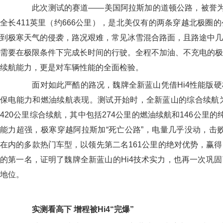
此次测试的赛道——美国阿拉斯加的道顿公路，被誉为“
全长411英里（约666公里），是北美仅有的两条穿越北极圈
到极寒天气的侵袭，路况艰难，常见冰雪混合路面，且路途中几
需要在极限条件下完成长时间的行驶。全程不加油、不充电的极
续航能力，更是对车辆性能的全面检验。
面对如此严酷的路况，魏牌全新蓝山凭借Hi4性能版硬
保电能力和燃油续航表现。测试开始时，全新蓝山的综合续航为
420公里综合续航，其中包括274公里的燃油续航和146公里的
能力超强，极寒穿越阿拉斯加“死亡公路”，电量几乎没动，击败
在内的多款热门车型，以领先第二名161公里的绝对优势，赢
的第一名，证明了魏牌全新蓝山的Hi4技术实力，也再一次巩
地位。
实测看高下
增程被Hi
4
“完爆”