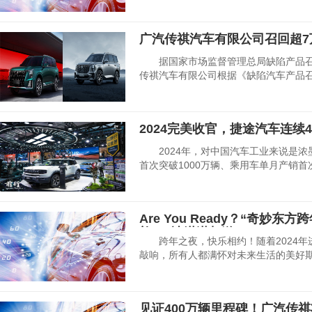
广汽传祺汽车有限公司召回超7万
据国家市场监督管理总局缺陷产品召
传祺汽车有限公司根据《缺陷汽车产品
2024完美收官，捷途汽车连续
2024年，对中国汽车工业来说是浓
首次突破1000万辆、乘用车单月产销首
Are You Ready？“奇妙
礼QQ冰淇淋相送
跨年之夜，快乐相约！随着2024年进
敲响，所有人都满怀对未来生活的美好
见证400万辆里程碑！广汽传祺将