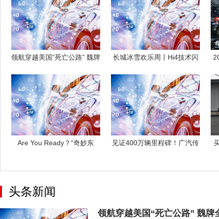
领航穿越美国“死亡公路” 魏牌
长城冰雪欢乐周丨Hi4技术闪
全新蓝
耀长白山
Are You Ready？“奇妙东
见证400万辆里程碑！广汽传
祺将推出
头条新闻
领航穿越美国“死亡公路” 魏