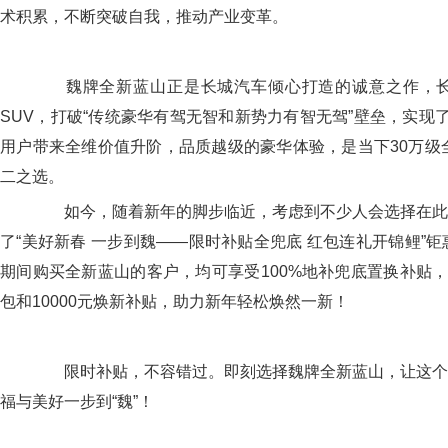
术积累，不断突破自我，推动产业变革。
魏牌全新蓝山正是长城汽车倾心打造的诚意之作，长
SUV，打破“传统豪华有驾无智和新势力有智无驾”壁垒，实现了
用户带来全维价值升阶，品质越级的豪华体验，是当下30万级全
二之选。
如今，随着新年的脚步临近，考虑到不少人会选择在此
了“美好新春 一步到魏——限时补贴全兜底 红包连礼开锦鲤”钜惠
期间购买全新蓝山的客户，均可享受100%地补兜底置换补贴，同
包和10000元焕新补贴，助力新年轻松焕然一新！
限时补贴，不容错过。即刻选择魏牌全新蓝山，让这个
福与美好一步到“魏”！