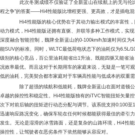
此次冬测成绩不仅验证了全新蓝山在续航上的无与伦比
程之争”的答案——Hi4性能版比增程更强、更高效，才是插电
Hi4性能版的核心优势在于其动力输出模式的丰富性，
动力模式，Hi4性能版还拥有直驱、并联等多种工作模式，实
深度融合智能控制，魏牌全新蓝山的0-100km/h加速时间仅为
能SUV的标准。同时，WLTC最低荷电状态下的油耗仅为6.5L/1
级别的核心竞品，百公里油耗能省出1升油。既能四驱又能省油
况效率最优。而且这对于长期用车的家庭来说，无疑是一笔可观
低的油耗，完美契合都市家庭对于车辆高性能与低成本的双重需
除了超强的续航和低能耗，魏牌全新蓝山在面对道顿公
卓越的操控性和稳定性。Hi4性能版独有的iTVC智能扭矩矢量
次下对前后轴的扭矩进行动态分配与调节。该系统支持0:100至1
迅速响应路况变化，确保车轮在任何时候都能获得最佳的牵引力
发生。无论是湿滑的冰雪路面，还是复杂的山路环境，Hi4性
操控性，让驾驶者在恶劣条件下依然能够从容应对。