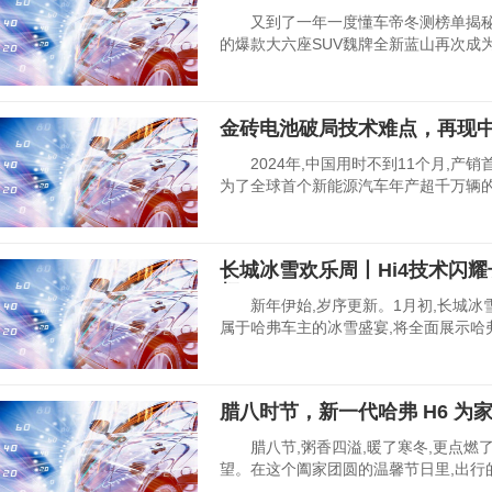
又到了一年一度懂车帝冬测榜单揭秘
的爆款大六座SUV魏牌全新蓝山再次成为
金砖电池破局技术难点，再现
2024年,中国用时不到11个月,产销首
为了全球首个新能源汽车年产超千万辆的
长城冰雪欢乐周丨Hi4技术闪
杆
新年伊始,岁序更新。1月初,长城冰
属于哈弗车主的冰雪盛宴,将全面展示哈
腊八时节，新一代哈弗 H6 为家
腊八节,粥香四溢,暖了寒冬,更点燃
望。在这个阖家团圆的温馨节日里,出行