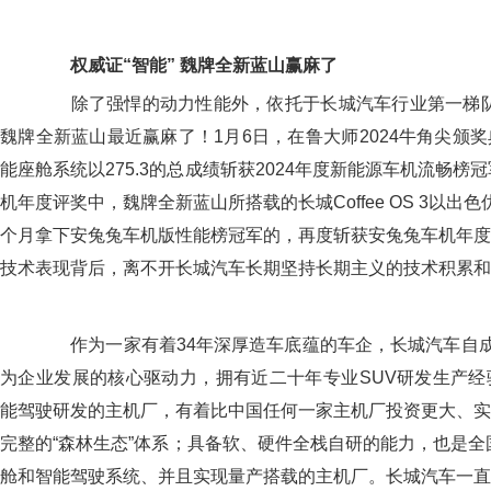
权威证“智能”
魏牌全新蓝山赢麻了
除了强悍的动力性能外，依托于长城汽车行业第一梯队的Cof
魏牌全新蓝山最近赢麻了！1月6日，在鲁大师2024牛角尖颁
能座舱系统以275.3的总成绩斩获2024年度新能源车机流畅榜
机年度评奖中，魏牌全新蓝山所搭载的长城Coffee OS 3以出
个月拿下安兔兔车机版性能榜冠军的，再度斩获安兔兔车机年度
技术表现背后，离不开长城汽车长期坚持长期主义的技术积累和
作为一家有着34年深厚造车底蕴的车企，长城汽车自成立
为企业发展的核心驱动力，拥有近二十年专业SUV研发生产经
能驾驶研发的主机厂，有着比中国任何一家主机厂投资更大、实
完整的“森林生态”体系；具备软、硬件全栈自研的能力，也是全
舱和智能驾驶系统、并且实现量产搭载的主机厂。长城汽车一直