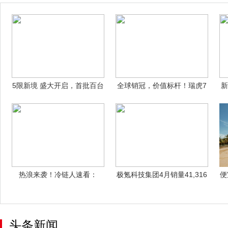
5限新境 盛大开启，首批百台
全球销冠，价值标杆！瑞虎7
新
星途ET
双车焕新上
热浪来袭！冷链人速看：
极氪科技集团4月销量41,316
便
HOWO新能源
台，
头条新闻