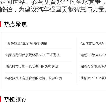
走向世界、参与更高水平的全球竞争
路径，为建设汽车强国贡献智慧与力量
热点聚焦
8月份销量“破万”后 极狐的销
“全球首款AI汽车
鸿蒙智行时代旗舰尊界S800正式亮相
电感生活So EZ
腊八时节，新一代哈弗 H6 为家庭团
威睿金砖电池快
揭秘掀桌子定价背后的逻辑，哈弗H6如
头部大PK！全新瑞虎
热图推荐