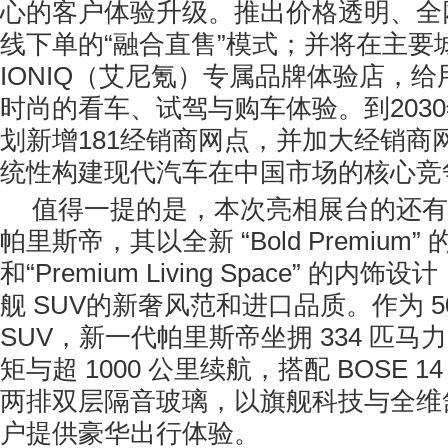
心的客户体验升级。推出价格透明、全
线下单的“融合直售”模式；并将在主要
IONIQ（艾尼氪）专属品牌体验店，
时尚的看车、试驾与购车体验。到203
划新增181经销商网点，并加大经销商
统性构建现代汽车在中国市场的核心竞
值得一提的是，本次亮相展台的还有
帕里斯帝，其以全新 “Bold Premium”
和“Premium Living Space” 的内
舰 SUV的新奢风范和进口品质。作为 5
SUV，新一代帕里斯帝坐拥 334 匹马力
矩与超 1000 公里续航，搭配 BOSE 
两排双层隔音玻璃，以旗舰科技与全维
户提供豪华出行体验。