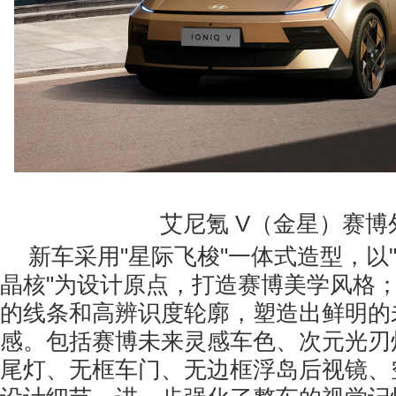
艾尼氪 V（金星）赛博
新车采用"星际飞梭"一体式造型，以"The
晶核"为设计原点，打造赛博美学风格
的线条和高辨识度轮廓，塑造出鲜明的
感。包括赛博未来灵感车色、次元光刃
尾灯、无框车门、无边框浮岛后视镜、