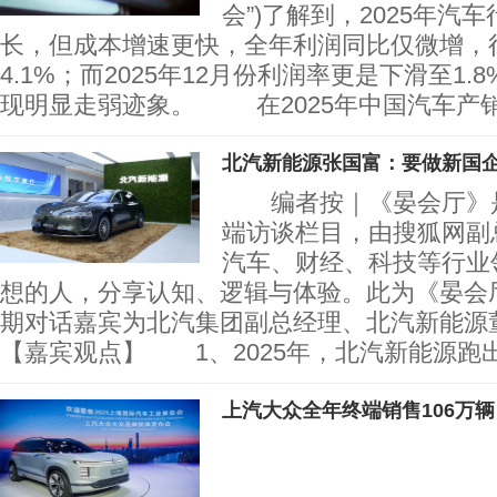
会”)了解到，2025年汽
长，但成本增速更快，全年利润同比仅微增，
4.1%；而2025年12月份利润率更是下滑至1
现明显走弱迹象。 在2025年中国汽车产
北汽新能源张国富：要做新国
编者按｜《晏会厅》是
端访谈栏目，由搜狐网副
汽车、财经、科技等行业
想的人，分享认知、逻辑与体验。此为《晏会
期对话嘉宾为北汽集团副总经理、北汽新
【嘉宾观点】 1、2025年，北汽新能源跑出
上汽大众全年终端销售106万辆