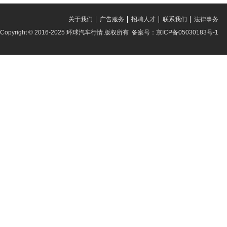
关于我们
广告服务
招聘人才
联系我们
法律事务
Copyright © 2016-2025 环球汽车行情 版权所有 备案号：京ICP备05030183号-1