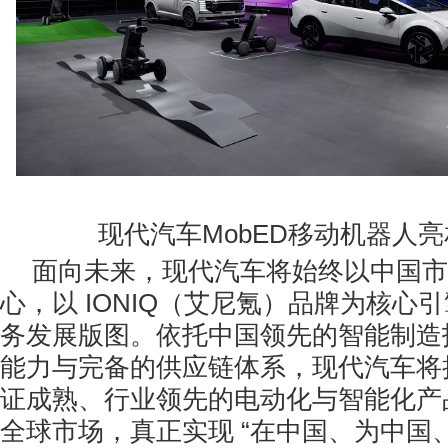
现代汽车MobED移动机器人
面向未来，现代汽车将始终以中国市
心，以 IONIQ（艾尼氪）品牌为核心
务发展版图。依托中国领先的智能制造
能力与完备的供应链体系，现代汽车将
证成熟、行业领先的电动化与智能化产
全球市场，真正实现 “在中国、为中国