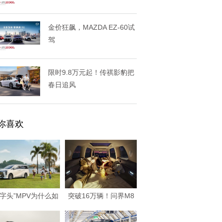
金价狂飙，MAZDA EZ-60试
驾
限时9.8万元起！传祺影豹把
春日追风
你喜欢
一字头”MPV为什么如
突破16万辆！问界M8
此火爆？20
以硬核实力书写