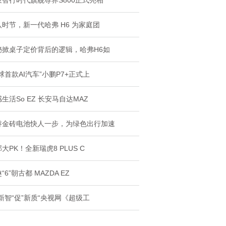
蒙智行时代旗舰尊界S800正式亮相
八时节，新一代哈弗 H6 为家庭团
秘掀桌子定价背后的逻辑，哈弗H6如
球首款AI汽车”小鹏P7+正式上
生活So EZ 长安马自达MAZ
睿金砖电池快人一步，为绿色出行加速
大PK！全新瑞虎8 PLUS C
“6”朝古都 MAZDA EZ
新智“促”新质“央视网《超级工