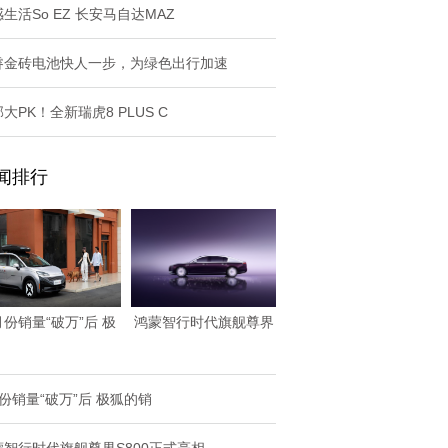
生活So EZ 长安马自达MAZ
睿金砖电池快人一步，为绿色出行加速
大PK！全新瑞虎8 PLUS C
闻排行
月份销量“破万”后 极
鸿蒙智行时代旗舰尊界
狐的销
S800正式亮相
份销量“破万”后 极狐的销