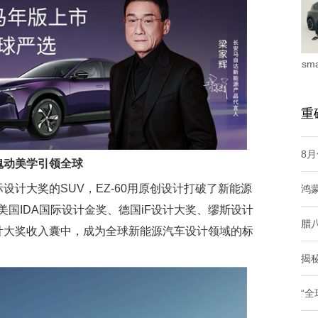
sm
重
8月
魂动美学引领全球
设计大奖的SUV，EZ-60用原创设计打破了新能源
鸿
国IDA国际设计金奖、德国iF设计大奖、缪斯设计
腊
计大奖收入囊中，成为全球新能源汽车设计领域的标
揭
“全