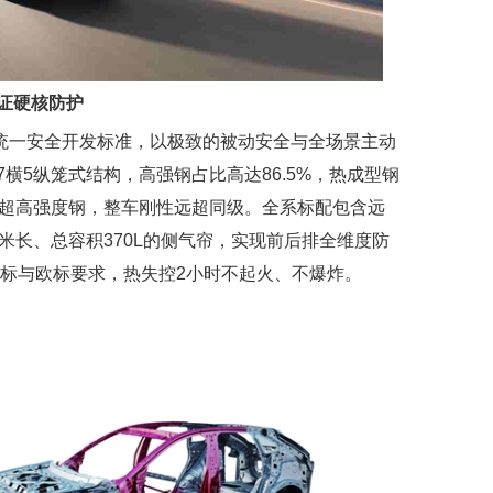
证硬核防护
球统一安全开发标准，以极致的被动安全与全场景主动
横5纵笼式结构，高强钢占比高达86.5%，热成型钢
MPa超高强度钢，整车刚性远超同级。全系标配包含远
米长、总容积370L的侧气帘，实现前后排全维度防
国标与欧标要求，热失控2小时不起火、不爆炸。