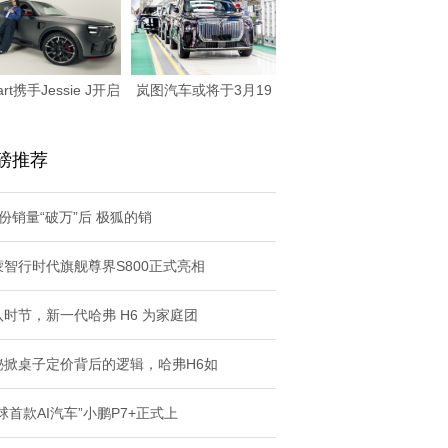
art携手Jessie J开启
岚图汽车或将于3月19
全
日正式登陆港股
磅推荐
份销量“破万”后 极狐的销
蒙智行时代旗舰尊界S800正式亮相
八时节，新一代哈弗 H6 为家庭团
秘掀桌子定价背后的逻辑，哈弗H6如
球首款AI汽车”小鹏P7+正式上