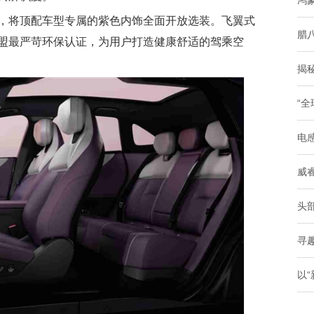
鸿
，将顶配车型专属的紫色内饰全面开放选装。飞翼式
腊
盟最严苛环保认证，为用户打造健康舒适的驾乘空
揭
“全
电感
威
头部
寻趣
以“