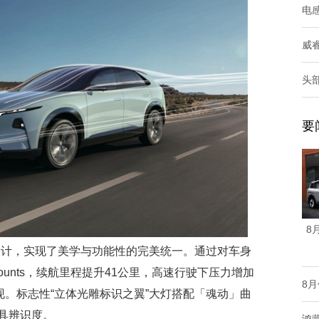
电感
威
头部
要
8
学设计，实现了美学与功能性的完美统一。通过对车身
ounts，续航里程提升41公里，高速行驶下压力增加
8月
现。标志性“立体光雕标识之翼”大灯搭配「魂动」曲
具辨识度。